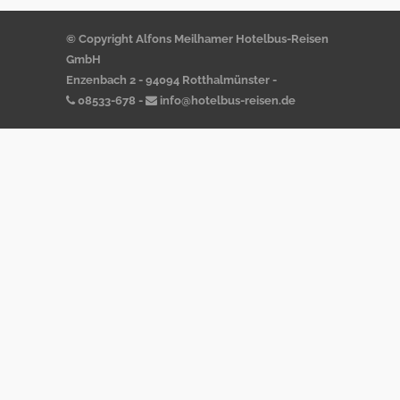
© Copyright Alfons Meilhamer Hotelbus-Reisen
GmbH
Enzenbach 2 - 94094 Rotthalmünster -
08533-678
-
info@hotelbus-reisen.de