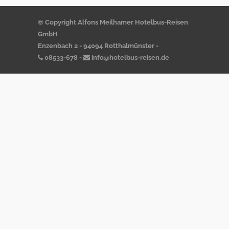
© Copyright Alfons Meilhamer Hotelbus-Reisen
GmbH
Enzenbach 2 - 94094 Rotthalmünster -
08533-678
-
info@hotelbus-reisen.de