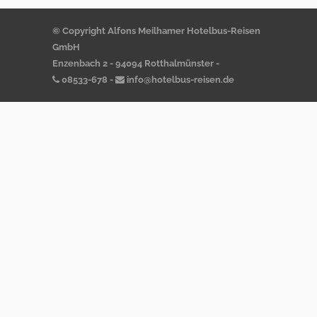
© Copyright Alfons Meilhamer Hotelbus-Reisen
GmbH
Enzenbach 2 - 94094 Rotthalmünster -
08533-678
-
info@hotelbus-reisen.de