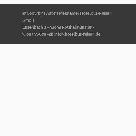
© Copyright Alfons Meilhamer Hotelbus-Reisen
GmbH
Enzenbach 2 - 94094 Rotthalmünster -
08533-678
-
info@hotelbus-reisen.de