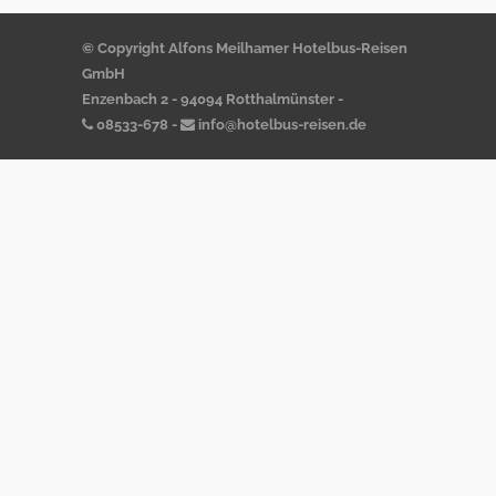
© Copyright Alfons Meilhamer Hotelbus-Reisen
GmbH
Enzenbach 2 - 94094 Rotthalmünster -
08533-678
-
info@hotelbus-reisen.de