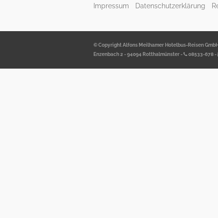
Impressum
Datenschutzerklärung
R
© Copyright Alfons Meilhamer Hotelbus-Reisen Gmb
Enzenbach 2 - 94094 Rotthalmünster -
08533-678
-