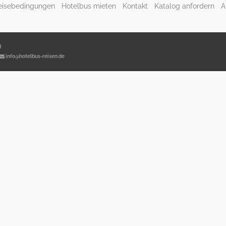
eisebedingungen
Hotelbus mieten
Kontakt
Katalog anfordern
A
H
info@hotelbus-reisen.de