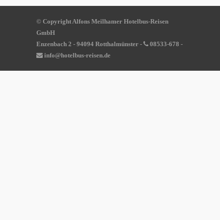
© Copyright Alfons Meilhamer Hotelbus-Reisen
GmbH
Enzenbach 2 - 94094 Rotthalmünster -
08533-678
-
info@hotelbus-reisen.de