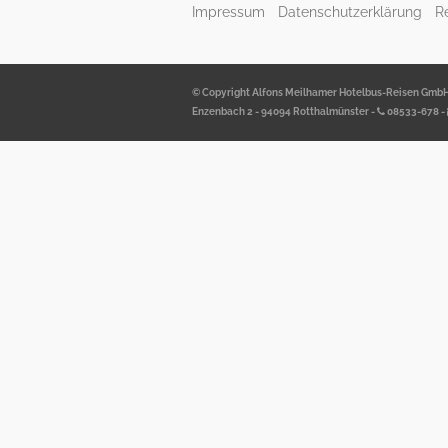
Impressum
Datenschutzerklärung
R
© Copyright Alfons Meilhamer Hotelbus-Reisen Gmb
Enzenbach 2 - 94094 Rotthalmünster -
08533-678
-