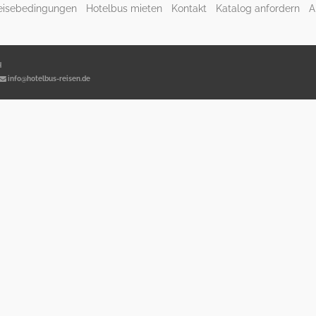
eisebedingungen
Hotelbus mieten
Kontakt
Katalog anfordern
A
H
info@hotelbus-reisen.de