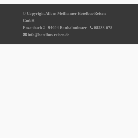
© Copyright Alfons Meilhamer Hotelbus-Reisen
GmbH
Enzenbach 2 - 94094 Rotthalmünster -
08533-678
-
info@hotelbus-reisen.de