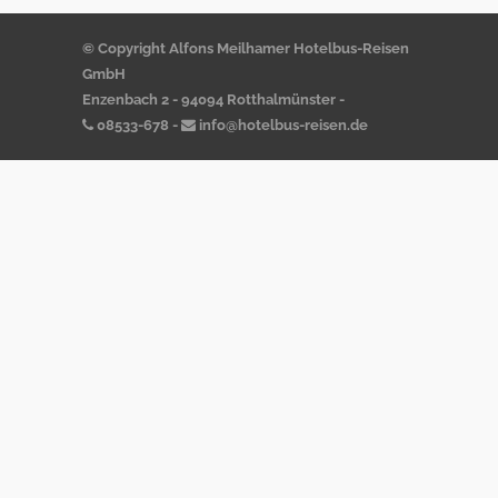
© Copyright Alfons Meilhamer Hotelbus-Reisen
GmbH
Enzenbach 2 - 94094 Rotthalmünster -
08533-678
-
info@hotelbus-reisen.de