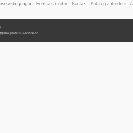
eisebedingungen
Hotelbus mieten
Kontakt
Katalog anfordern
A
H
info@hotelbus-reisen.de