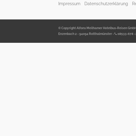
Impressum
Datenschutzerklärung
R
© Copyright Alfons Meilhamer Hotelbus-Reisen Gmb
Enzenbach 2 - 94094 Rotthalmünster -
08533-678
-