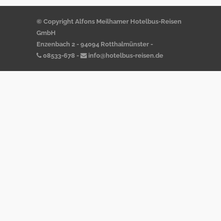
© Copyright Alfons Meilhamer Hotelbus-Reisen
GmbH
Enzenbach 2 - 94094 Rotthalmünster -
08533-678
-
info@hotelbus-reisen.de