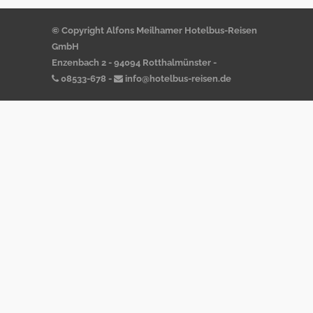
© Copyright Alfons Meilhamer Hotelbus-Reisen
GmbH
Enzenbach 2 - 94094 Rotthalmünster -
08533-678
-
info@hotelbus-reisen.de