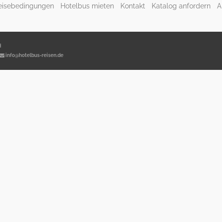
eisebedingungen
Hotelbus mieten
Kontakt
Katalog anfordern
A
H
info@hotelbus-reisen.de