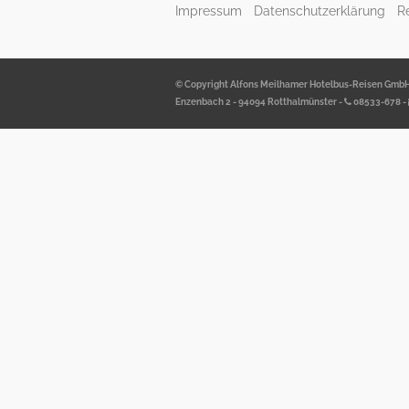
Impressum
Datenschutzerklärung
R
© Copyright Alfons Meilhamer Hotelbus-Reisen Gmb
Enzenbach 2 - 94094 Rotthalmünster -
08533-678
-