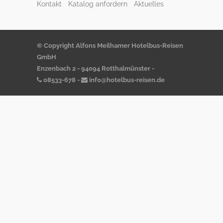
Kontakt
Katalog anfordern
Aktuelles
© Copyright Alfons Meilhamer Hotelbus-Reisen
GmbH
Enzenbach 2 - 94094 Rotthalmünster -
08533-678
-
info@hotelbus-reisen.de