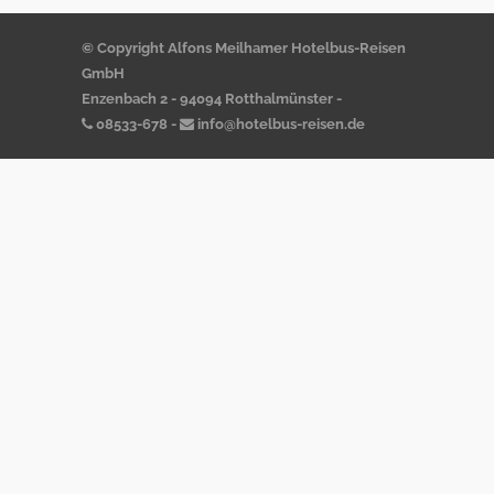
© Copyright Alfons Meilhamer Hotelbus-Reisen
GmbH
Enzenbach 2 - 94094 Rotthalmünster -
08533-678
-
info@hotelbus-reisen.de