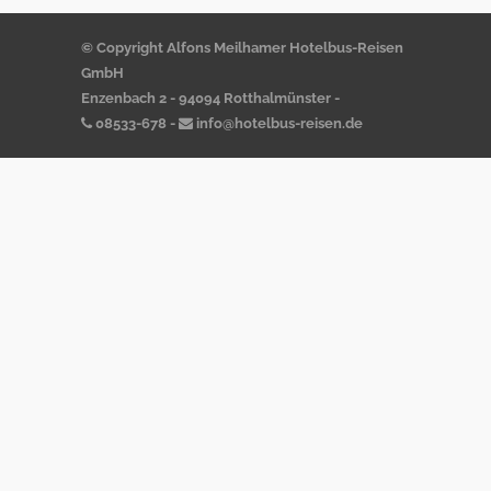
© Copyright Alfons Meilhamer Hotelbus-Reisen
GmbH
Enzenbach 2 - 94094 Rotthalmünster -
08533-678
-
info@hotelbus-reisen.de