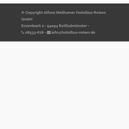
© Copyright Alfons Meilhamer Hotelbus-Reisen
GmbH
Enzenbach 2 - 94094 Rotthalmünster -
08533-678
-
info@hotelbus-reisen.de