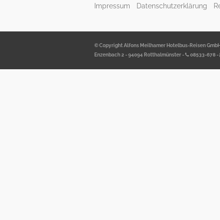
Impressum
Datenschutzerklärung
R
© Copyright Alfons Meilhamer Hotelbus-Reisen Gmb
Enzenbach 2 - 94094 Rotthalmünster -
08533-678
-