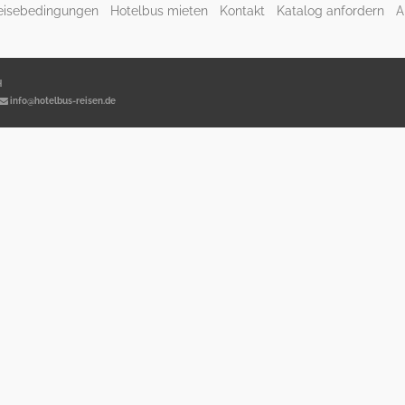
eisebedingungen
Hotelbus mieten
Kontakt
Katalog anfordern
A
H
info@hotelbus-reisen.de