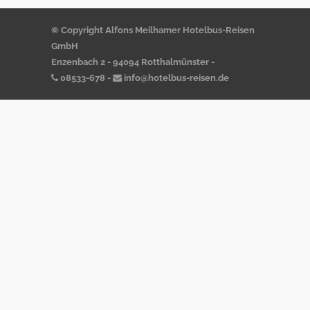
© Copyright Alfons Meilhamer Hotelbus-Reisen
GmbH
Enzenbach 2 - 94094 Rotthalmünster -
08533-678
-
info@hotelbus-reisen.de