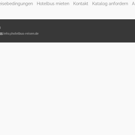
eisebedingungen
Hotelbus mieten
Kontakt
Katalog anfordern
A
H
info@hotelbus-reisen.de