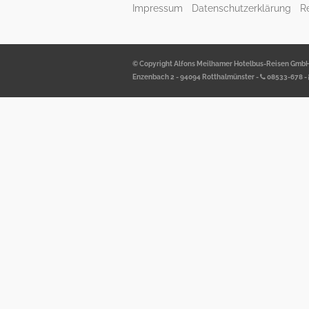
Impressum
Datenschutzerklärung
R
© Copyright Alfons Meilhamer Hotelbus-Reisen Gmb
Enzenbach 2 - 94094 Rotthalmünster -
08533-678
-